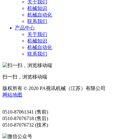
关于我们
机械知识
机械自动化
联系我们
产品中心
关于我们
机械知识
机械自动化
联系我们
扫一扫，浏览移动端
版权所有 © 2020 PA视讯机械（江苏）有限公司
网站地图
0510-87061341 (售前)
0510-87076718 (售后)
0510-87076732 (技术)