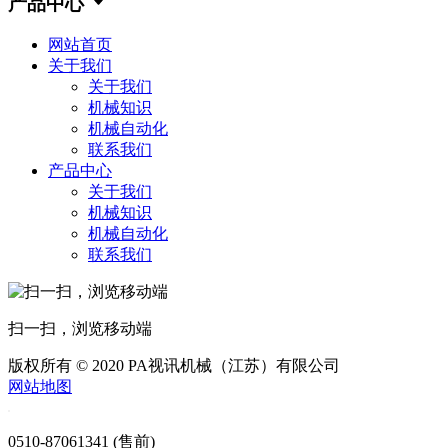
产品中心
网站首页
关于我们
关于我们
机械知识
机械自动化
联系我们
产品中心
关于我们
机械知识
机械自动化
联系我们
扫一扫，浏览移动端
版权所有 © 2020 PA视讯机械（江苏）有限公司
网站地图
0510-87061341 (售前)