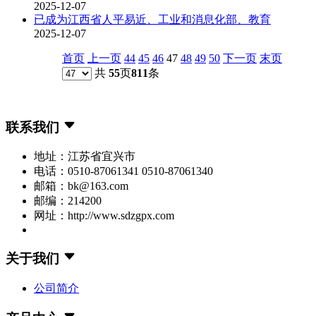
2025-12-07
已成为江西省人平易近、工业和消息化部、教育
2025-12-07
首页
上一页
44
45
46
47
48
49
50
下一页
末页
共
55
页
811
条
联系我们
地址：江苏省宜兴市
电话：0510-87061341 0510-87061340
邮箱：bk@163.com
邮编：214200
网址：http://www.sdzgpx.com
关于我们
公司简介