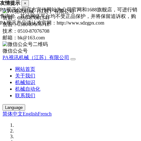
友情提示
×
PA视讯公司官方宣传网站为公司官网和1688旗舰店，可进行销
售询价，其他网络平台均不受正品保护，并将保留追诉权，购
售前：0510-87061341
PA视讯产品请认准官网：http://www.sdzgpx.com
售后：0510-87076718
技术：0510-87076708
邮箱：bk@163.com
微信公众号
PA视讯机械（江苏）有限公司
网站首页
关于我们
机械知识
机械自动化
联系我们
Language
简体中文
English
French