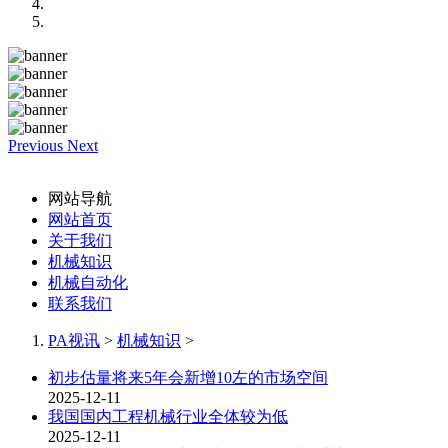
Previous
Next
网站导航
网站首页
关于我们
机械知识
机械自动化
联系我们
PA视讯
>
机械知识
>
初步估量将来5年会新增10左的市场空间
2025-12-11
我国国内工程机械行业全体较为低
2025-12-11